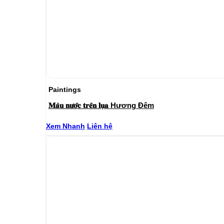
Paintings
𝐌𝐚̀𝐮 𝐧𝐮̛𝐨̛́𝐜 𝐭𝐫𝐞̂𝐧 𝐥𝐮̣𝐚 Hương Đêm
Xem Nhanh
Liên hệ