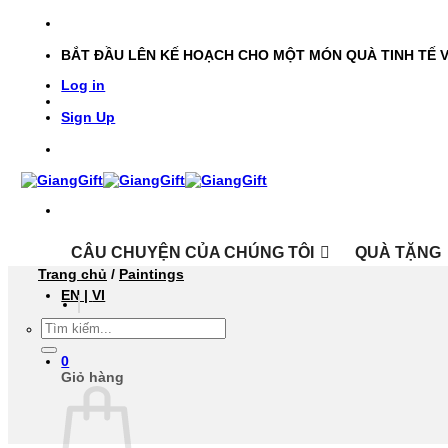
Bỏ
qua
nội
BẮT ĐẦU LÊN KẾ HOẠCH CHO MỘT MÓN QUÀ TINH TẾ 
dung
Log in
Sign Up
CÂU CHUYỆN CỦA CHÚNG TÔI
QUÀ TẶNG
Trang chủ
/
Paintings
EN |
VI
TÌM
KIẾM:
0
Giỏ hàng