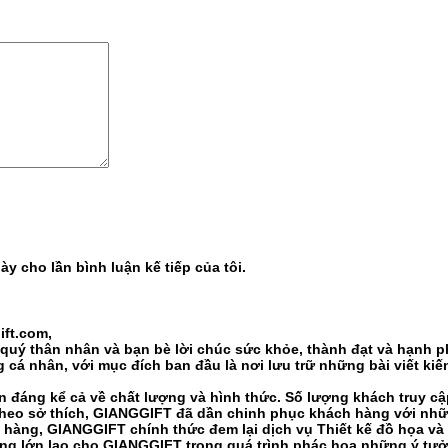
ày cho lần bình luận kế tiếp của tôi.
ift.com,
quý thân nhân và bạn bè lời chúc sức khỏe, thành đạt và hạnh p
 cá nhân, với mục đích ban đầu là nơi lưu trữ những bài viết ki
n đáng kể cả về chất lượng và hình thức. Số lượng khách truy cậ
theo sở thích, GIANGGIFT đã dần chinh phục khách hàng với những
h hàng, GIANGGIFT chính thức đem lại dịch vụ Thiết kế đồ họa v
ng lớn lao cho GIANGGIFT trong quá trình phác họa những ý tưởn