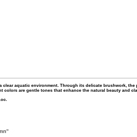
 clear aquatic environment. Through its delicate brushwork, the 
 colors are gentle tones that enhance the natural beauty and clar
Loc.
umn”