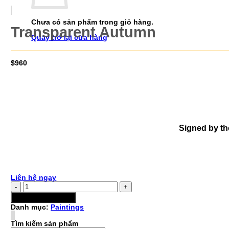
Chưa có sản phẩm trong giỏ hàng.
Transparent Autumn
Quay trở lại cửa hàng
$
960
Signed by the
Liên hệ ngay
Transparent
Autumn
Thêm vào giỏ hàng
số
Danh mục:
Paintings
lượng
Tìm kiếm sản phẩm