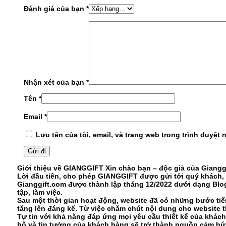
Đánh giá của bạn
*
Nhận xét của bạn
*
Tên
*
Email
*
Lưu tên của tôi, email, và trang web trong trình duyệt n
Giới thiệu về GIANGGIFT
Xin chào bạn – độc giả của Giangg
Lời đầu tiên, cho phép GIANGGIFT được gửi tới quý khách, 
Gianggift.com được thành lập tháng 12/2022 dưới dạng Blog
tập, làm việc.
Sau một thời gian hoạt động, website đã có những bước tiế
tăng lên đáng kể. Từ việc chăm chút nội dung cho website 
Tự tin với khả năng đáp ứng mọi yêu cầu thiết kế của khác
hộ và tin tưởng của khách hàng sẽ trở thành nguồn cảm hứ