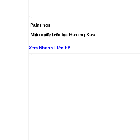
Paintings
𝐌𝐚̀𝐮 𝐧𝐮̛𝐨̛́𝐜 𝐭𝐫𝐞̂𝐧 𝐥𝐮̣𝐚 Hương Xưa
Xem Nhanh
Liên hệ