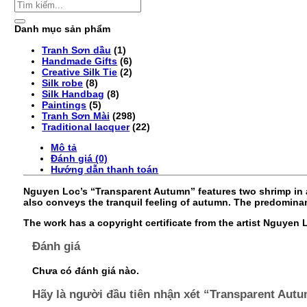
Tìm
kiếm:
Danh mục sản phẩm
Tranh Sơn dầu
(1)
Handmade Gifts
(6)
Creative Silk Tie
(2)
Silk robe
(8)
Silk Handbag
(8)
Paintings
(5)
Tranh Sơn Mài
(298)
Traditional lacquer
(22)
Mô tả
Đánh giá (0)
Hướng dẫn thanh toán
Nguyen Loc’s “Transparent Autumn” features two shrimp in a
also conveys the tranquil feeling of autumn. The predominant
The work has a copyright certificate from the artist Nguyen 
Đánh giá
Chưa có đánh giá nào.
Hãy là người đầu tiên nhận xét “Transparent Aut