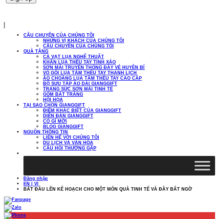
CÂU CHUYỆN CỦA CHÚNG TÔI
NHỮNG VỊ KHÁCH CỦA CHÚNG TÔI
CÂU CHUYỆN CỦA CHÚNG TÔI
QUÀ TẶNG
CÀ VẠT LỤA NGHỆ THUẬT
KHĂN LỤA THÊU TAY TINH XẢO
SƠN MÀI TRUYỀN THỐNG ĐẦY VẺ HUYỀN BÍ
VỎ GỐI LỤA TẰM THÊU TAY THANH LỊCH
ÁO CHOÀNG LỤA TẰM THÊU TAY CAO CẤP
BỘ SƯU TẬP ÁO DÀI GIANGGIFT
TRANG SỨC SƠN MÀI TINH TẾ
GỐM BÁT TRÀNG
HỘI HỌA
TẠI SAO CHỌN GIANGGIFT
ĐIỂM KHÁC BIỆT CỦA GIANGGIFT
DIỄN ĐÀN GIANGGIFT
CÓ GÌ MỚI
BLOG GIANGGIFT
NGUỒN THÔNG TIN
LIÊN HỆ VỚI CHÚNG TÔI
DU LỊCH VÀ VĂN HÓA
CÂU HỎI THƯỜNG GẶP
Đăng nhập
EN |
VI
BẮT ĐẦU LÊN KẾ HOẠCH CHO MỘT MÓN QUÀ TINH TẾ VÀ ĐẦY BẤT NGỜ