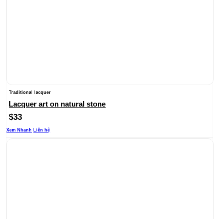
Traditional lacquer
Lacquer art on natural stone
$
33
Xem Nhanh
Liên hệ