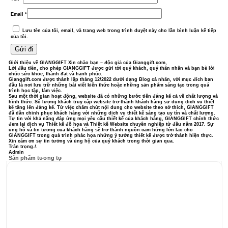
Email
*
Lưu tên của tôi, email, và trang web trong trình duyệt này cho lần bình luận kế tiếp
của tôi.
Giới thiệu về GIANGGIFT
Xin chào bạn – độc giả của Gianggift.com,
Lời đầu tiên, cho phép GIANGGIFT được gửi tới quý khách, quý thân nhân và bạn bè lời
chúc sức khỏe, thành đạt và hạnh phúc.
Gianggift.com được thành lập tháng 12/2022 dưới dạng Blog cá nhân, với mục đích ban
đầu là nơi lưu trữ những bài viết kiến thức hoặc những sản phẩm sáng tạo trong quá
trình học tập, làm việc.
Sau một thời gian hoạt động, website đã có những bước tiến đáng kể cả về chất lượng và
hình thức. Số lượng khách truy cập website trở thành khách hàng sử dụng dịch vụ thiết
kế tăng lên đáng kể. Từ việc chăm chút nội dung cho website theo sở thích, GIANGGIFT
đã dần chinh phục khách hàng với những dịch vụ thiết kế sáng tạo uy tín và chất lượng.
Tự tin với khả năng đáp ứng mọi yêu cầu thiết kế của khách hàng, GIANGGIFT chính thức
đem lại dịch vụ Thiết kế đồ họa và Thiết kế Website chuyên nghiệp từ đầu năm 2017. Sự
ủng hộ và tin tưởng của khách hàng sẽ trở thành nguồn cảm hứng lớn lao cho
GIANGGIFT trong quá trình phác họa những ý tưởng thiết kế được trở thành hiện thực.
Xin cám ơn sự tin tưởng và ủng hộ của quý khách trong thời gian qua.
Trân trọng./.
Admin
Sản phẩm tương tự