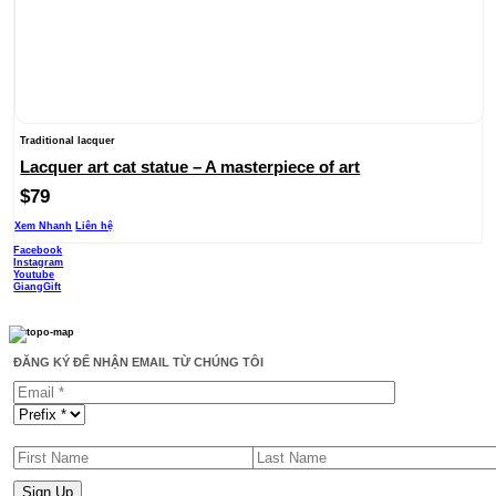
Traditional lacquer
Lacquer art cat statue – A masterpiece of art
$
79
Xem Nhanh
Liên hệ
Facebook
Instagram
Youtube
GiangGift
ĐĂNG KÝ ĐỂ NHẬN EMAIL TỪ CHÚNG TÔI