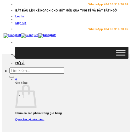
Bỏ
WhatsApp +84 39 916 70 02
qua
BẮT ĐẦU LÊN KẾ HOẠCH CHO MỘT MÓN QUÀ TINH TẾ VÀ ĐẦY BẤT NGỜ
nội
dung
Log in
Sign Up
WhatsApp +84 39 916 70 02
Trang chủ
/
Traditional lacquer
EN |
VI
TÌM
KIẾM:
0
Giỏ hàng
Chưa có sản phẩm trong giỏ hàng.
Quay trở lại cửa hàng