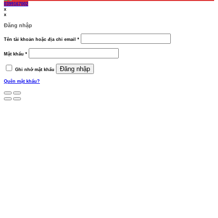
0399167002
x
x
Đăng nhập
Bắt
Tên tài khoản hoặc địa chỉ email
*
buộc
Bắt
Mật khẩu
*
buộc
Đăng nhập
Ghi nhớ mật khẩu
Quên mật khẩu?